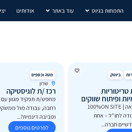
התמחות בגיוס
עוד באתר
אודותינו
יצי
רות
ביוטק
מטה וכספים
שרון
טריטוריות
רכז /ת לוגיסטיקה
ות ופיתוח שווקים
מחפש/ת תפקיד מגוון עם 
משרה מלאה | 100%ON SITE
רחבה, עבודה מול ממשקים
ודה לחו"ל – אחת
וסביבה דינמית?...
שיים חברה...
לפרטים נוספים