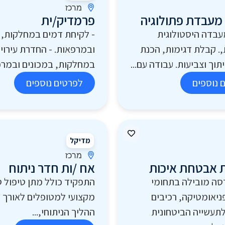
מרכז
מעבדת פתולוגיה
פרמדיק/ית
עבדה היסטולוגית
- לקיחת דמים במחלקות, 
ת,. קבלת דגימות, הכנת
ובמרפאות. - החדרת עירוי
וך וצביעות. עבודה עם...
במחלקות, במכונים ובמרפא
 נוספים
לפרטים נוספים
מדיקל
מרכז
 אבטחת איכות
אח /ות חדר ניתוח
סה מובילה בתחומי
התפקיד כולל מתן טיפול ס
ניאומטיקה, רכיבים
מקצועי למטופלים לאורך 
לתעשייה הביטחונית
ההליך הניתוחי,...