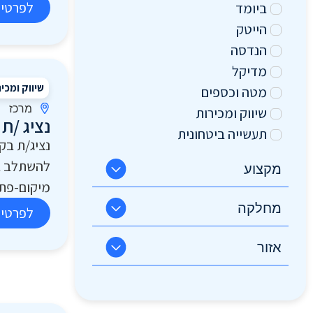
לפרטים
ביומד
הייטק
הנדסה
מדיקל
שיווק ומכי
מטה וכספים
מרכז
שיווק ומכירות
נציג /ת 
תעשייה ביטחונית
נציג/ת בק 
להשתלב ב
מקצוע
מיקום-פתח
מחלקה
לפרטים
אזור