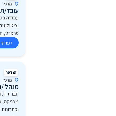
מרכז
עובד/ת 
עבודה במ
וציטולוגי
פרפרט, חית
לפרטים
הנדסה
מרכז
מנהל /ת
חברת הנד
מכניקה, פ
ופתרונות 