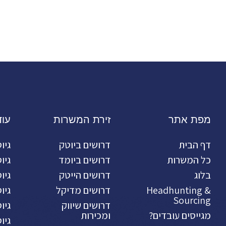
מפת אתר
זירת המשרות
עו
דף הבית
דרושים ביוטק
גיו
כל המשרות
דרושים ביומד
גיו
בלוג
דרושים הייטק
גיו
Headhunting &
דרושים מדיקל
גיו
Sourcing
דרושים שיווק
גיו
מגייסים עובדים?
ומכירות
גיו