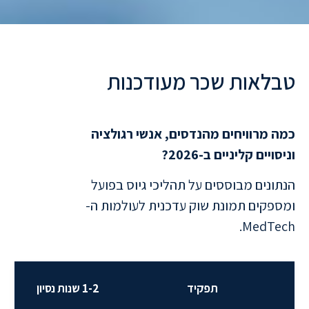
טבלאות שכר מעודכנות
ל
ת
ח
ו
ם
ה
ב
י
ו
מ
ד
כמה מרוויחים מהנדסים, אנשי רגולציה
וניסויים קליניים ב-2026?
הנתונים מבוססים על תהליכי גיוס בפועל
ומספקים תמונת שוק עדכנית לעולמות ה-
MedTech.
תפקיד
1-2 שנות נסיון
3-5 שנות נסיו