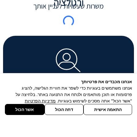
ורגולציה
משרות שעשויות לעניין אותך
ביוטק
ביומד
שיווק ומכירות
ביוטק
מרכז, ירושלים והסביבה
צפ
סוכן/נת מכירות שטח
ager
בתחום הביולוגיה
vice
ח
stry
לחברה ותיקה ומובילה בתחום
מנוסה ויצירתי להצטרף לצוות R&D
ger |
הכימיקלים ומוצרי הביולוגיה,
try 📍
דרוש/ה איש/אשת מכירות שטח
אנחנו מכבדים את פרטיותך
el A...
להצטרפות...
אנחנו משתמשים בעוגיות כדי לשפר את חוויית הגלישה, להציג
פרסומות או תוכן מותאמים ולנתח את התנועה באתר. בלחיצה על
לפ
לפרטים נוספים
"אשר הכול" אתה מסכים לשימוש בעוגיות.
מדיניות הפרטיות
התאמה אישית
דחה הכול
אשר הכול
מגייסים
שליחת קו"ח
אזור אישי