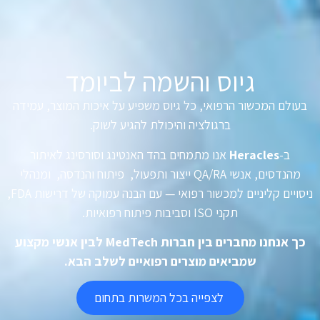
גיוס והשמה לביומד
בעולם המכשור הרפואי, כל גיוס משפיע על איכות המוצר, עמידה
ברגולציה והיכולת להגיע לשוק.
ב-
Heracles
אנו מתמחים בהד האנטינג וסורסינג לאיתור
מהנדסים, אנשי QA/RA ייצור ותפעול, פיתוח והנדסה, ומנהלי
ניסויים קליניים למכשור רפואי — עם הבנה עמוקה של דרישות FDA,
תקני ISO וסביבות פיתוח רפואיות.
כך אנחנו מחברים בין חברות MedTech לבין אנשי מקצוע
שמביאים מוצרים רפואיים לשלב הבא.
לצפייה בכל המשרות בתחום