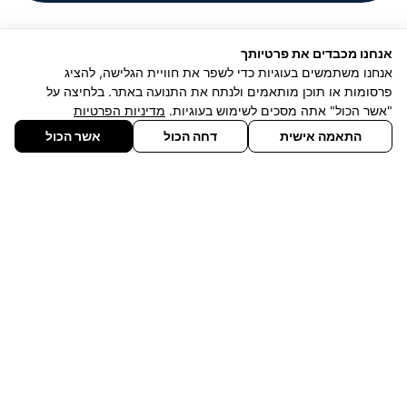
אנחנו מכבדים את פרטיותך
אנחנו משתמשים בעוגיות כדי לשפר את חוויית הגלישה, להציג
פרסומות או תוכן מותאמים ולנתח את התנועה באתר. בלחיצה על
"אשר הכול" אתה מסכים לשימוש בעוגיות.
מדיניות הפרטיות
התאמה אישית
דחה הכול
אשר הכול
תחומי ההתמחות שלנו בשיווק
מגייסים
שליחת קו"ח
אזור אישי
ומכירות
Sales Engineer
Account Executive