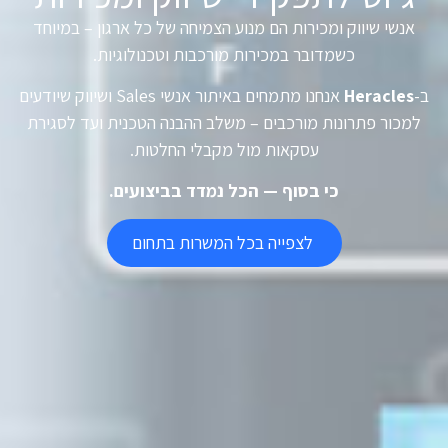
אנשי שיווק ומכירות הם מנוע הצמיחה של כל ארגון – במיוחד
כשמדובר במכירות מורכבות וטכנולוגיות.
ב-
Heracles
אנחנו מתמחים באיתור אנשי Sales ושיווק שיודעים
למכור פתרונות מורכבים – משלב ההבנה הטכנית ועד לסגירת
עסקאות מול מקבלי החלטות.
כי בסוף — הכל נמדד בביצועים.
לצפייה בכל המשרות בתחום