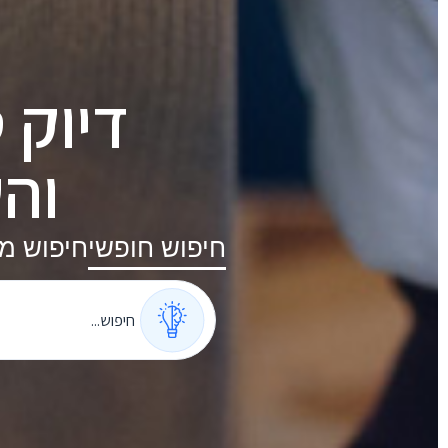
דיוק ט
והש
חיפוש חופשי
חיפוש מת