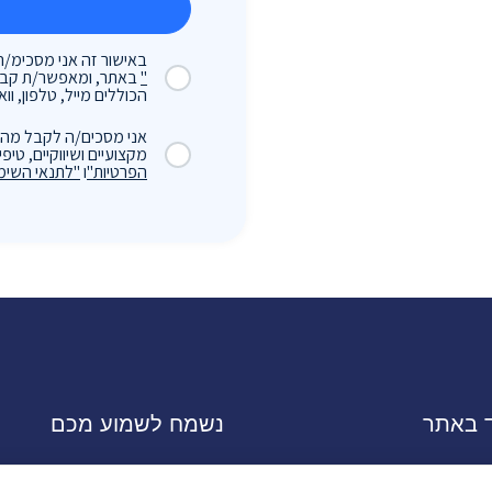
באישור זה אני מסכימ/ה
"
באתר, ומאפשר/ת קבלת
הכוללים מייל, טלפון, וואטסאפ, SMS או כל אמצ
אני מסכים/ה לקבל מהר
מקצועיים ושיווקיים, ט
הפרטיות"
ו
"לתנאי השימ
ד באתר
נשמח לשמוע מכם
ס והשמה בכירים
מחפשים עבודה?