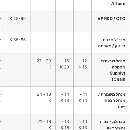
Affairs
VP R&D / CTO
45-65 K
ל
ב
מנכ"ל חברת
55-85 K
ל
ביוטק / פארמה
ב
מנהל שרשרת
12 -
15 -
20 - 27
ל
אספקה
15 K
20 K
K
ב
(Supply
Chain)
מנהל משמרת /
11 -
14 -
18 - 24
ל
מנהל רצפת
14 K
18 K
K
ב
ייצור
טכנולוג ייצור /
10 -
13 -
16 - 21
ל
כימאי ייצור
13 K
16 K
K
ב