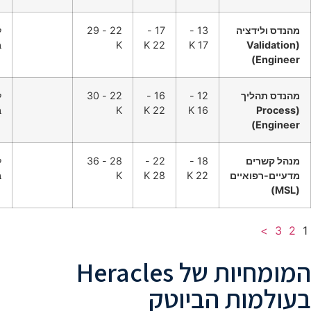
מהנדס ולידציה
13 -
17 -
22 - 29
ל
(Validation
17 K
22 K
K
ב
Engineer)
מהנדס תהליך
12 -
16 -
22 - 30
ל
(Process
16 K
22 K
K
ב
Engineer)
מנהל קשרים
18 -
22 -
28 - 36
ל
מדעיים-רפואיים
22 K
28 K
K
ב
(MSL)
>
3
2
1
המומחיות של Heracles
בעולמות הביוטק