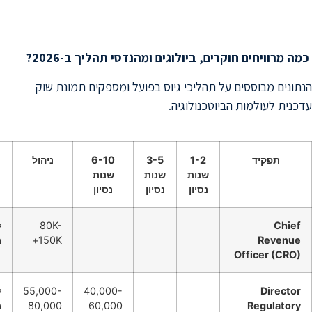
ב
י
ו
-
D
ו
ט
ק
ק
כמה מרוויחים חוקרים, ביולוגים ומהנדסי תהליך ב-2026?
הנתונים מבוססים על תהליכי גיוס בפועל ומספקים תמונת שוק
עדכנית לעולמות הביוטכנולוגיה.
תפקיד
1-2
3-5
6-10
ניהול
שנות
שנות
שנות
נסיון
נסיון
נסיון
Chief
80K-
ל
Revenue
150K+
ב
Officer (CRO)
Director
40,000-
55,000-
ל
Regulatory
60,000
80,000
ב