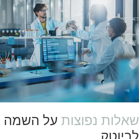
פ
ו
צ
ו
ת
ש
א
על השמה
ל
נ
ו
ת
ת
לביוטק