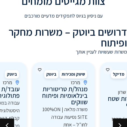
צוות מגייסים מומחים
עם ניסיון בגיוס לתפקידים מדעיים מורכבים
דרושים ביוטק – משרות מחקר
ופיתוח
משרות שעשויות לעניין אותך
מדיקל
שיווק ומכירות
ביוטק
ביוטק
מרכז
מרכז
מנהל/ת טריטוריות
עובד/ת 
שרון
בינלאומיות ופיתוח
פתולוגיה
ות שטח
שווקים
עבודה במע
משרה מלאה | 100%ON
היסטולוגית 
SITE נסיעות עבודה
קבלת דגימ
ן / מרכז
לחו"ל – אחת
פרפרט, חית
וחות