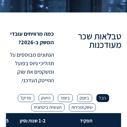
טבלאות שכר
כמה מרוויחים עובדי
מעודכנות
המשק ב-2026?
ל
ת
ח
ו
ם
ה
ב
י
ו
ט
ק
הנתונים מבוססים על
תהליכי גיוס בפועל
ומשקפים את שוק
ההייטק העדכני.
הכל
ביוטק
ביומד
הייטק
מדיקל
שיווק ומכירות
תעשייה ביטחונית
תפקיד
1-2 שנות נסיון
3-5 שנות נסיון