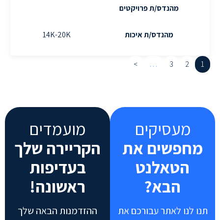
מהנדס/ת פרויקטים
5K
מהנדס/ת איכות
14K-20K
0K
>
…
3
2
1
מעסיקים
מועמדים
מחפשים את
הקריירה שלך
הטאלנט
בעדיפות
הבא?
ראשונה!
תנו לנו לאתר עבורכם את
ההזדמנות הבאה שלך