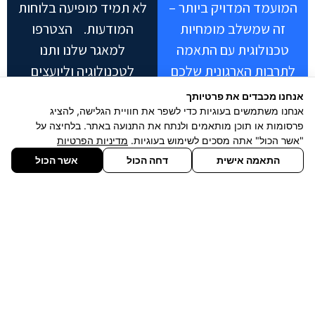
המועמד המדויק ביותר –
לא תמיד מופיעה בלוחות
זה שמשלב מומחיות
המודעות. הצטרפו
טכנולוגית עם התאמה
למאגר שלנו ותנו
לתרבות הארגונית שלכם
לטכנולוגיה וליועצים
שלנו למצוא עבורכם את
אנחנו מכבדים את פרטיותך
האתגר הבא.
אנחנו משתמשים בעוגיות כדי לשפר את חוויית הגלישה, להציג
פרסומות או תוכן מותאמים ולנתח את התנועה באתר. בלחיצה על
"אשר הכול" אתה מסכים לשימוש בעוגיות.
מדיניות הפרטיות
לתיאום שיחת
העלאת קורות
התאמה אישית
דחה הכול
אשר הכול
ייעוץ
חיים
מגייסים
שליחת קו"ח
אזור אישי
מפת אתר
זירת המשרות