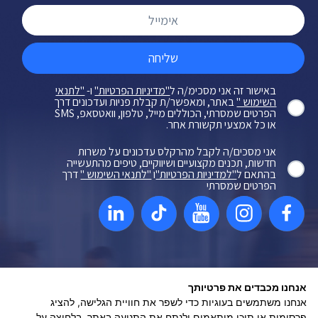
שליחה
באישור זה אני מסכימ/ה ל
"מדיניות הפרטיות"
ו-
"לתנאי
השימוש "
באתר, ומאפשר/ת קבלת פניות ועדכונים דרך
הפרטים שמסרתי, הכוללים מייל, טלפון, וואטסאפ, SMS
או כל אמצעי תקשורת אחר.
אני מסכים/ה לקבל מהרקלס עדכונים על משרות
חדשות, תכנים מקצועיים ושיווקיים, טיפים מהתעשייה
בהתאם ל
"למדיניות הפרטיות"
ו
"לתנאי השימוש "
דרך
הפרטים שמסרתי
מדיניות פרטיות
נגישות
תקנון
אנחנו מכבדים את פרטיותך
אנחנו משתמשים בעוגיות כדי לשפר את חוויית הגלישה, להציג
שיווק דיגיטלי - ליעד פתרונות פרסום
פרסומות או תוכן מותאמים ולנתח את התנועה באתר. בלחיצה על