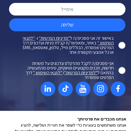
שליחה
באישור זה אני מסכימ/ה ל
"מדיניות הפרטיות"
ו-
"לתנאי
השימוש "
באתר, ומאפשר/ת קבלת פניות ועדכונים דרך
הפרטים שמסרתי, הכוללים מייל, טלפון, וואטסאפ, SMS
או כל אמצעי תקשורת אחר.
אני מסכים/ה לקבל מהרקלס עדכונים על משרות
חדשות, תכנים מקצועיים ושיווקיים, טיפים מהתעשייה
בהתאם ל
"למדיניות הפרטיות"
ו
"לתנאי השימוש "
דרך
הפרטים שמסרתי
מדיניות פרטיות
נגישות
תקנון
אנחנו מכבדים את פרטיותך
אנחנו משתמשים בעוגיות כדי לשפר את חוויית הגלישה, להציג
שיווק דיגיטלי - ליעד פתרונות פרסום