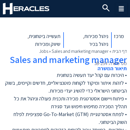
מרכז
ניהול מכירות
תעשייה ביטחונית
,
,
ניהול בכיר
שיווק ומכירות
דף הבית
»
Sales and marketing manager
»
Jobs
Sales and marketing manager
מס' משרה: JB-254
תיאור המשרה
• היכרות עם קהל יעד תעשיה בטחונית
• לזהות איתור ומיקוד לקוחות פוטנציאליים, חדשים וקיימים, בשוק
הביטחוני הישראלי כדי להשיג יעדי מכירות.
• פיתוח ויישום אסטרטגית מכירה ותכנית פעולה וניהול את כל
תהליך המכירה מחיפוש חיפוש ועד סגירת
• לפתח אסטרטגיית Go-To-Market (GTM) ספציפית לפלח
השוק הביטחוני.
• עסקאות, במיוחד עבור לקוחות הזקוקים לפתרונות מותאמים