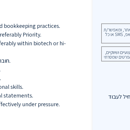
nd bookkeeping practices.
ר, ומאפשר/ת
ferably Priority.
קבלת פניות ועדכונים דרך הפרטים שמסרתי, הכוללים מייל, טלפון, וואטסאפ, SMS או כל
erably within biotech or hi-
ים ושיווקיים,
פרטים שמסרתי
• High level of English – both written and spoken – חובה.
.
.
nal skills.
al statements.
חיל לעבוד
ffectively under pressure.