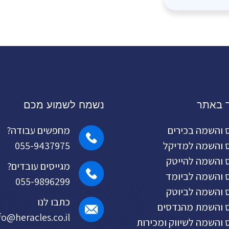
ד באתר
נשמח לשמוע מכם
ס והשמה בכירים
מחפשים עבודה?
ס והשמה למדיקל
055-9437975
ס והשמה להייטק
מגייסים עובדים?
ס והשמה לביומד
055-9896299
ס והשמה לביוטק
כתבו לנו
ס והשמת מהנדסים
fo@heracles.co.il
ס והשמה לשיווק ומכירות