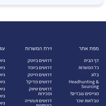
מפת אתר
זירת המשרות
עו
דף הבית
דרושים ביוטק
גיו
כל המשרות
דרושים ביומד
גיו
בלוג
דרושים הייטק
גיו
Headhunting &
דרושים מדיקל
גיו
Sourcing
דרושים שיווק
גיו
מגייסים עובדים?
ומכירות
גיו
טבלאות שכר
דרושים תעשייה
גיו
ביטחונית