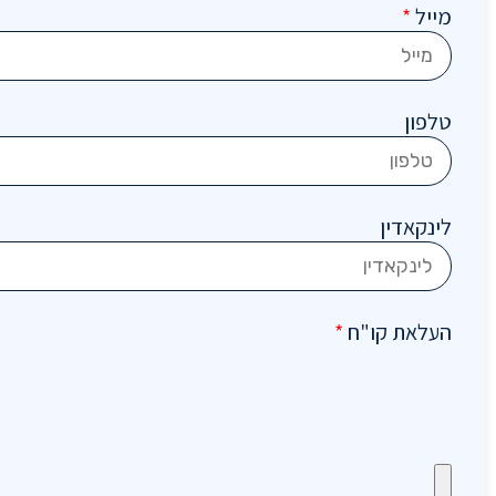
מייל
*
טלפון
לינקאדין
העלאת קו"ח
*