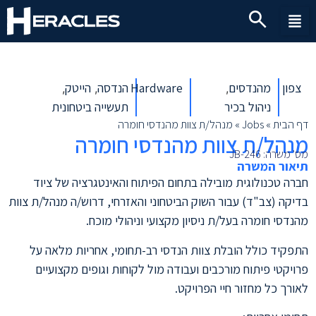
צפון
מהנדסים
Hardware
הנדסה
הייטק
,
,
,
ניהול בכיר
תעשייה ביטחונית
דף הבית
»
Jobs
»
מנהל/ת צוות מהנדסי חומרה
מנהל/ת צוות מהנדסי חומרה
מס' משרה: JB-246
תיאור המשרה
חברה טכנולוגית מובילה בתחום הפיתוח והאינטגרציה של ציוד
בדיקה (צב"ד) עבור השוק הביטחוני והאזרחי, דרוש/ה מנהל/ת צוות
מהנדסי חומרה בעל/ת ניסיון מקצועי וניהולי מוכח.
התפקיד כולל הובלת צוות הנדסי רב-תחומי, אחריות מלאה על
פרויקטי פיתוח מורכבים ועבודה מול לקוחות וגופים מקצועיים
לאורך כל מחזור חיי הפרויקט.