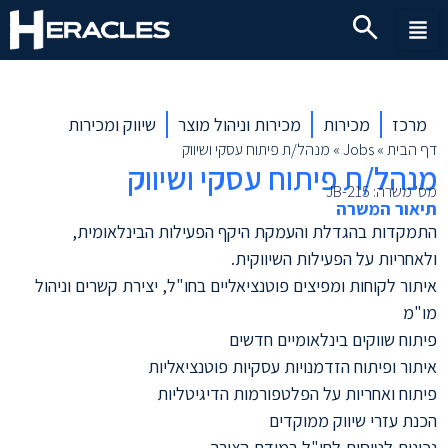
מרכז
מכירות
מכירות וניהול מוצר
שיווק ומכירות
דף הבית
»
Jobs
»
מנהל/ת פיתוח עסקי ושיווק
מנהל/ת פיתוח עסקי ושיווק
מס' משרה: JB-215
תיאור המשרה
התמקדות בהגדלת והעמקת היקף הפעילות הבינלאומית,
ולאחריות על הפעילות השיווקית.
איתור לקוחות ומפיצים פוטנציאליים בחו"ל, יצירת קשרים וניהול
מו"מ
פיתוח שווקים בינלאומיים חדשים
איתור ופיתוח הזדמנויות עסקיות פוטנציאליות
פיתוח ואחריות על הפלטפורמות הדיגיטליות
הכנת עזרי שיווק ממוקדים
נכונות לטיסות לחו"ל במידת הצורך