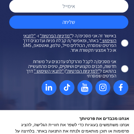
שליחה
באישור זה אני מסכימ/ה ל
"מדיניות הפרטיות"
ו-
"לתנאי
השימוש "
באתר, ומאפשר/ת קבלת פניות ועדכונים דרך
הפרטים שמסרתי, הכוללים מייל, טלפון, וואטסאפ, SMS
או כל אמצעי תקשורת אחר.
אני מסכים/ה לקבל מהרקלס עדכונים על משרות
חדשות, תכנים מקצועיים ושיווקיים, טיפים מהתעשייה
בהתאם ל
"למדיניות הפרטיות"
ו
"לתנאי השימוש "
דרך
הפרטים שמסרתי
מדיניות פרטיות
נגישות
תקנון
אנחנו מכבדים את פרטיותך
אנחנו משתמשים בעוגיות כדי לשפר את חוויית הגלישה, להציג
שיווק דיגיטלי - ליעד פתרונות פרסום
פרסומות או תוכן מותאמים ולנתח את התנועה באתר. בלחיצה על