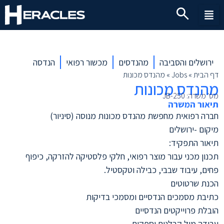
ירושלים והסביבה
מהנדסים
מכשור רפואי
הנדסה
דף הבית
»
Jobs
»
מהנדס מכונות
מהנדס מכונות
מס' משרה: JB-250
תיאור המשרה
חברה רפואית מחפשת מהנדס מכונות מנוסה (סיניור)
מיקום -ירושלים
תיאור התפקיד:
תכנון מכני עבור מוצר רפואי, חלקי פלסטיקה להזרקה, כיפוף
פחים, עיבוד שבבי, כבילה וטקסטיל.
הכנת שרטוטים
כתיבת מסמכים הנדסיים ומסמכי בדיקות
הובלת פרוייקטים הנדסיים
עבודה מול קבלנים וספקים