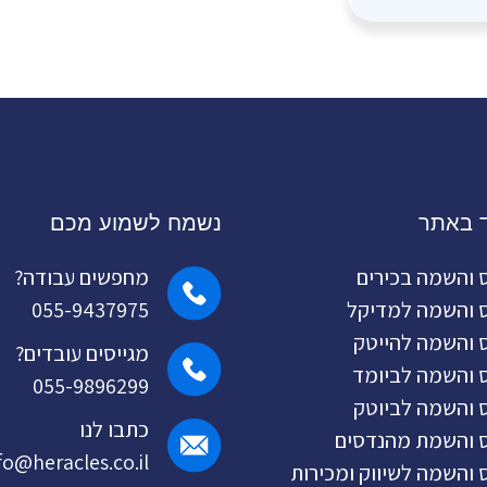
ד באתר
נשמח לשמוע מכם
ס והשמה בכירים
מחפשים עבודה?
ס והשמה למדיקל
055-9437975
ס והשמה להייטק
מגייסים עובדים?
ס והשמה לביומד
055-9896299
ס והשמה לביוטק
כתבו לנו
ס והשמת מהנדסים
fo@heracles.co.il
ס והשמה לשיווק ומכירות