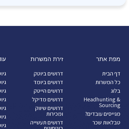
מפת אתר
זירת המשרות
עו
דף הבית
דרושים ביוטק
גיו
כל המשרות
דרושים ביומד
גיו
בלוג
דרושים הייטק
גיו
Headhunting &
דרושים מדיקל
גיו
Sourcing
דרושים שיווק
גיו
מגייסים עובדים?
ומכירות
גיו
טבלאות שכר
דרושים תעשייה
גיו
ביטחונית