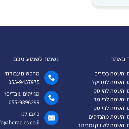
ד באתר
נשמח לשמוע מכם
ס והשמה בכירים
מחפשים עבודה?
ס והשמה למדיקל
055-9437975
ס והשמה להייטק
מגייסים עובדים?
ס והשמה לביומד
055-9896299
ס והשמה לביוטק
כתבו לנו
ס והשמת מהנדסים
fo@heracles.co.il
ס והשמה לשיווק ומכירות