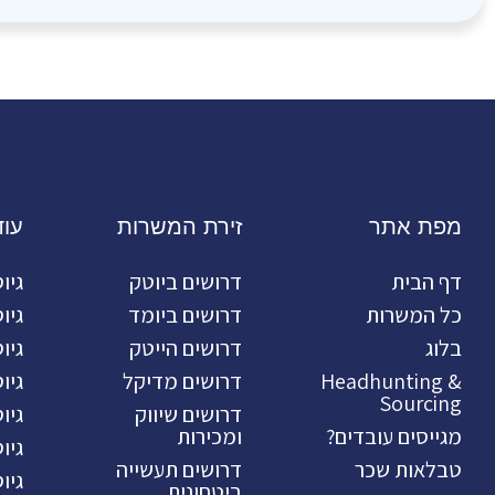
מפת אתר
זירת המשרות
עו
דף הבית
דרושים ביוטק
גיו
כל המשרות
דרושים ביומד
גיו
בלוג
דרושים הייטק
גיו
Headhunting &
דרושים מדיקל
גיו
Sourcing
דרושים שיווק
גיו
מגייסים עובדים?
ומכירות
גיו
טבלאות שכר
דרושים תעשייה
גיו
ביטחונית